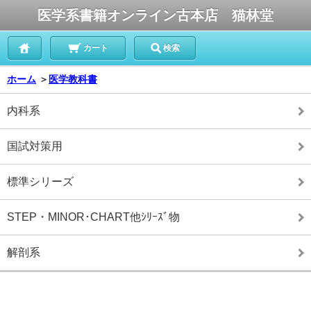
医学系書籍オンライン古本店 猫林堂
カート
検索
ホーム
＞
医学教科書
内科系
国試対策用
標準シリーズ
STEP・MINOR･CHART他ｼﾘｰｽﾞ物
解剖系