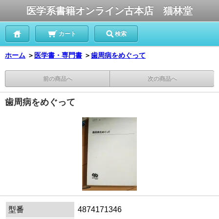
医学系書籍オンライン古本店 猫林堂
カート
検索
ホーム
＞
医学書・専門書
＞
歯周病をめぐって
前の商品へ
次の商品へ
歯周病をめぐって
型番
4874171346