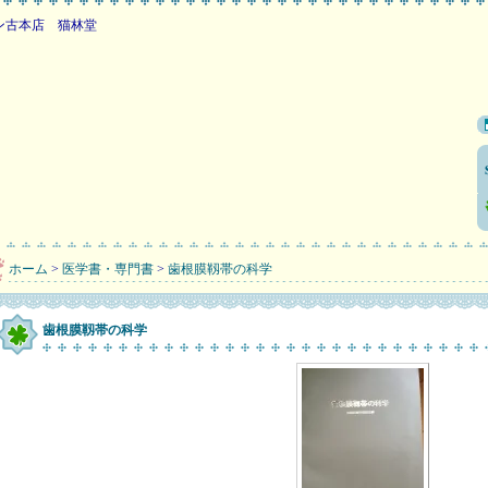
店 猫林堂
ホーム
>
医学書・専門書
>
歯根膜靱帯の科学
歯根膜靱帯の科学