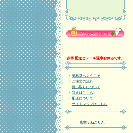
赤字 配送とメール返事お休みです。
・
猫林堂へようこそ
・
ご注文の流れ
・
買い取りについて
・
答えはこちら
・
配送について
・
サイトマップはこちら
店主：ねこりん