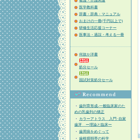
看護・介護関連
医学教科書
辞書・辞典・マニュアル
おまけの一冊(千円以上で)
研修生活応援コーナー
医事法・過誤・考える一冊
何故か洋書
処分セール
国試対策処分セール
・
歯列育形成-一般臨床家のた
めの乳歯列の矯正
・
カラーアトラス 入門･自家
歯牙 ー理論と臨床ー
・
歯周病をめぐって
・
歯根膜靱帯の科学