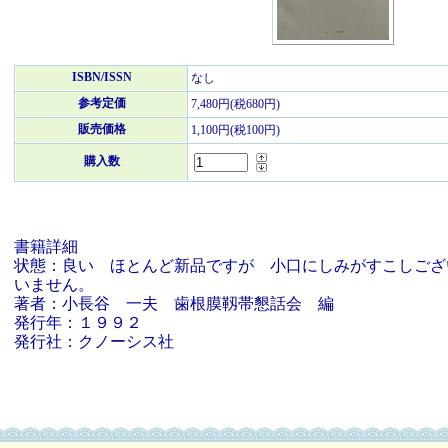
ISBN/ISSN
なし
参考定価
7,480円(税680円)
販売価格
1,100円(税100円)
購入数
書籍詳細
状態：良い ほとんど新品ですが 小口にしみがすこしござ
いません。
著者：小長谷 一夫 歯根膜靱帯懇話会 編
発行年：１９９２
発行社：クノーシス社