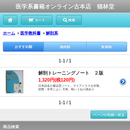
医学系書籍オンライン古本店 猫林堂
カート
検索
ホーム
＞
医学教科書
＞
解剖系
おすすめ順
価格順
新着順
1-1 / 1
解剖トレーニングノート ２版
1,320円(税120円)
日本語名の書込型ノート。マイアトラスを作製。
状態：非常によい 天角、軽いうねり跡あり
1-1 / 1
ページの先頭へ戻る
商品検索