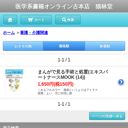
医学系書籍オンライン古本店 猫林堂
カート
検索
ホーム
＞
看護・介護関連
おすすめ順
価格順
新着順
1-1 / 1
まんがで見る手術と処置(エキスパ
ートナースMOOK (14))
1,650円(税150円)
これもフルカラー 漫画というよりはアトラス
状態：よい 天に印消し跡
1-1 / 1
ページの先頭へ戻る